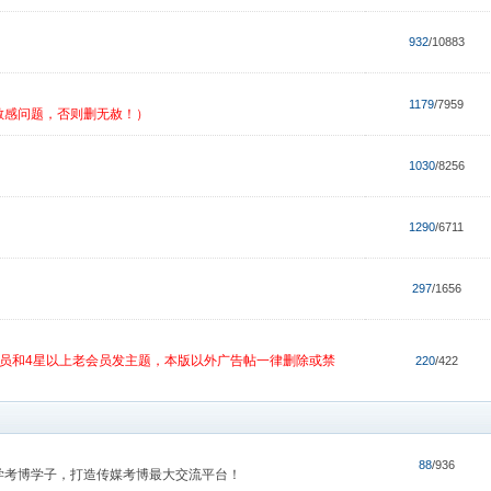
932
/10883
1179
/7959
敏感问题，否则删无赦！）
1030
/8256
1290
/6711
297
/1656
会员和4星以上老会员发主题，本版以外广告帖一律删除或禁
220
/422
88
/936
学考博学子，打造传媒考博最大交流平台！