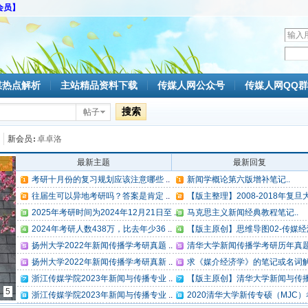
会员】
用
户
密
名
码
媒热点解析
主站精品资料下载
传媒人网公众号
传媒人网QQ群
搜索
帖子
新会员
卓卓洛
最新主题
最新回复
考研十月份的复习规划应该注意哪些
..
新闻学概论第六版增补笔记..
往届生可以异地考研吗？答案是肯定
..
【版主整理】2008-2018年复旦大
2025年考研时间为2024年12月21日至
..
马克思主义新闻经典教程笔记..
2024年考研人数438万，比去年少36
..
【版主原创】思维导图02-传媒经济
扬州大学2022年新闻传播学考研真题
..
清华大学新闻传播学考研历年真题大
扬州大学2022年新闻传播学考研真新
..
求《媒介经济学》的笔记或名词解释
浙江传媒学院2023年新闻与传播专业
..
【版主原创】清华大学新闻与传播学
5
浙江传媒学院2023年新闻与传播专业
..
2020清华大学新传专硕（MJC）考