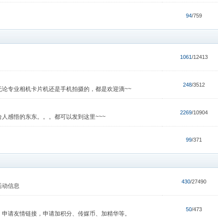
94
/759
1061
/12413
248
/3512
论专业相机卡片机还是手机拍摄的，都是欢迎滴~~
2269
/10904
人感悟的东东。。。都可以发到这里~~~
99
/371
430
/27490
活动信息
50
/473
，申请友情链接，申请加积分、传媒币、加精华等。