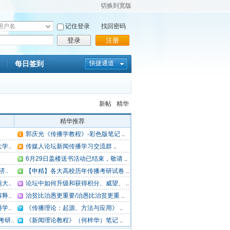
切换到宽版
记住登录
找回密码
登录
注册
每日签到
快捷通道
新帖
精华
精华推荐
郭庆光《传播学教程》-彩色版笔记
..
学..
传媒人论坛新闻传播学习交流群
..
6月29日盖楼送书活动已结束，敬请
..
..
【申精】各大高校历年传播考研试卷
..
..
论坛中如何升级和获得积分、威望、
..
..
治贫比治愚更重要/治愚比治贫更重
..
..
《传播理论：起源、方法与应用》
..
研..
《新闻理论教程》（何梓华）笔记
..