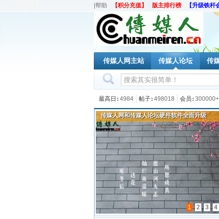
|帮助
【积分充值】
版主排行榜
【升级铁杆
传媒人网主站
传媒人论坛
传
最高日
4984
帖子
498018
会员
300000+
【讲座预告】2019传媒热点解析讲座第10期
1
2
3
4