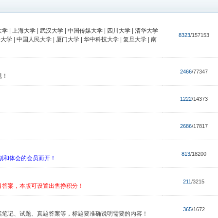
大学
|
上海大学
|
武汉大学
|
中国传媒大学
|
四川大学
|
清华大学
8323
/157153
开大学
|
中国人民大学
|
厦门大学
|
华中科技大学
|
复旦大学
|
南
2466
/77347
规！
1222
/14373
2686
/17817
813
/18200
划和体会的会员而开！
211
/3215
目答案，本版可设置出售挣积分！
365
/1672
括笔记、试题、真题答案等，标题要准确说明需要的内容！