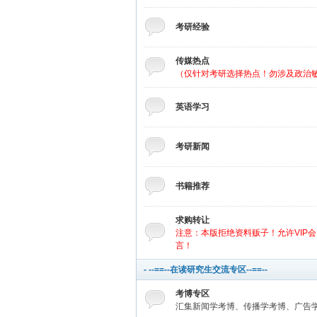
考研经验
传媒热点
（仅针对考研选择热点！勿涉及政治
英语学习
考研新闻
书籍推荐
求购转让
注意：本版拒绝资料贩子！允许VIP
言！
- --==--在读研究生交流专区--==--
考博专区
汇集新闻学考博、传播学考博、广告