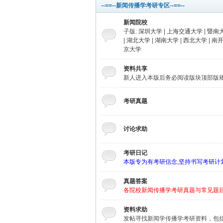
--==--新闻传播学考研专区--==--
新闻院校
子版:
深圳大学
|
上海交通大学
|
暨南
|
湖北大学
|
湖南大学
|
西北大学
|
南
京大学
资料共享
新人进入本版后务必阅读版块顶部版
考研真题
讨论求助
考研日记
本版专为有考研信念,坚持书写考研计
真题答案
各院校新闻传播学考研真题与常见题
资料求助
发帖寻找新闻学传播学考研资料，包